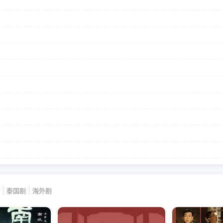
|
|
泰国剧
海外剧